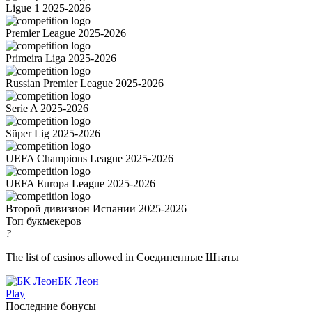
Ligue 1 2025-2026
Premier League 2025-2026
Primeira Liga 2025-2026
Russian Premier League 2025-2026
Serie A 2025-2026
Süper Lig 2025-2026
UEFA Champions League 2025-2026
UEFA Europa League 2025-2026
Второй дивизион Испании 2025-2026
Топ букмекеров
?
The list of casinos allowed in Соединенные Штаты
БК Леон
Play
Последние бонусы