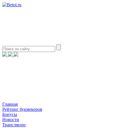
Главная
Рейтинг букмекеров
Бонусы
Новости
Трансляции