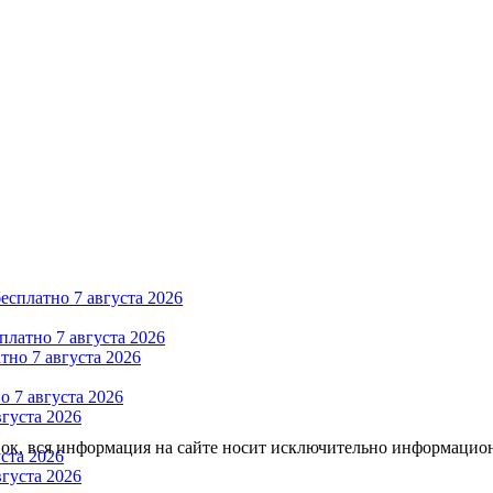
латно 7 августа 2026
 7 августа 2026
тавок, вся информация на сайте носит исключительно информацио
ста 2026