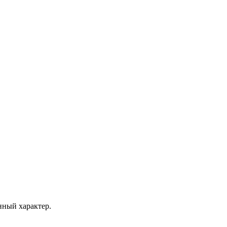
нный характер.