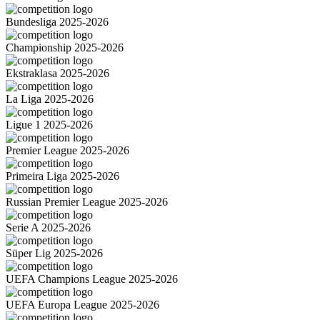
Bundesliga 2025-2026
Championship 2025-2026
Ekstraklasa 2025-2026
La Liga 2025-2026
Ligue 1 2025-2026
Premier League 2025-2026
Primeira Liga 2025-2026
Russian Premier League 2025-2026
Serie A 2025-2026
Süper Lig 2025-2026
UEFA Champions League 2025-2026
UEFA Europa League 2025-2026