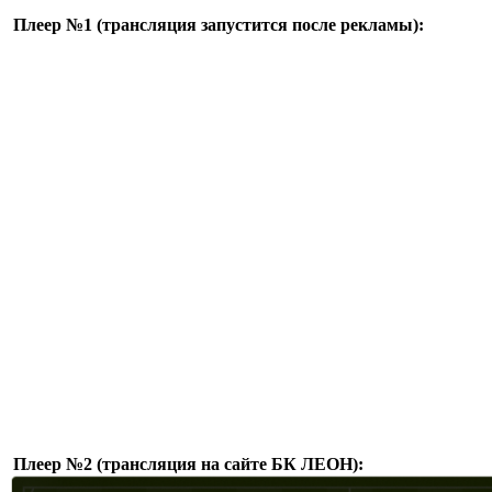
Плеер №1 (трансляция запустится после рекламы):
Плеер №2 (трансляция на сайте БК ЛЕОН):