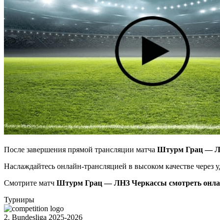
После завершения прямой трансляции матча
Штурм Грац — Л
Наслаждайтесь онлайн-трансляцией в высоком качестве через 
Смотрите матч
Штурм Грац — ЛНЗ Черкассы смотреть онлай
Турниры
2. Bundesliga 2025-2026