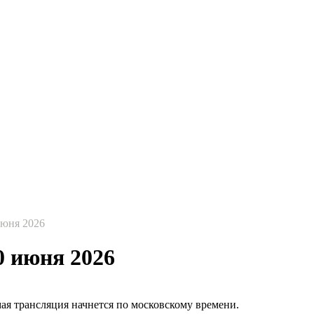
июня 2026
 июня 2026
мая трансляция начнется по московскому времени.