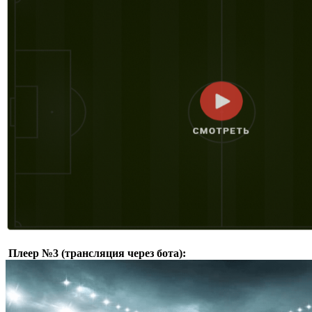
Плеер №3 (трансляция через бота):