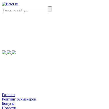
Главная
Рейтинг букмекеров
Бонусы
Новости