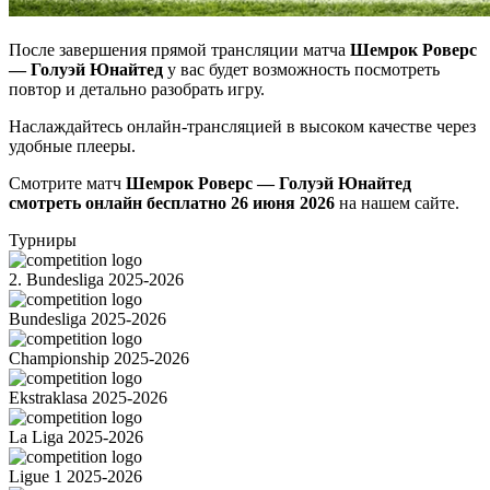
После завершения прямой трансляции матча
Шемрок Роверс
— Голуэй Юнайтед
у вас будет возможность посмотреть
повтор и детально разобрать игру.
Наслаждайтесь онлайн-трансляцией в высоком качестве через
удобные плееры.
Смотрите матч
Шемрок Роверс — Голуэй Юнайтед
смотреть онлайн бесплатно 26 июня 2026
на нашем сайте.
Турниры
2. Bundesliga 2025-2026
Bundesliga 2025-2026
Championship 2025-2026
Ekstraklasa 2025-2026
La Liga 2025-2026
Ligue 1 2025-2026