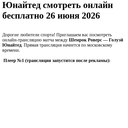
Юнайтед смотреть онлайн
бесплатно 26 июня 2026
Дорогие любители спорта! Приглашаем вас посмотреть
онлайн-трансляцию матча между
Шемрок Роверс — Голуэй
Юнайтед
. Прямая трансляция начнется по московскому
времени.
Плеер №1 (трансляция запустится после рекламы):