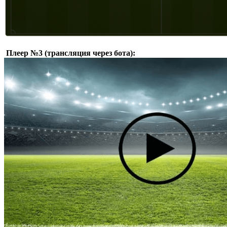
Плеер №3 (трансляция через бота):