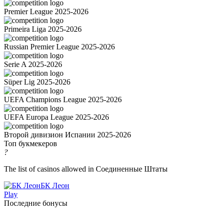
Premier League 2025-2026
Primeira Liga 2025-2026
Russian Premier League 2025-2026
Serie A 2025-2026
Süper Lig 2025-2026
UEFA Champions League 2025-2026
UEFA Europa League 2025-2026
Второй дивизион Испании 2025-2026
Топ букмекеров
?
The list of casinos allowed in Соединенные Штаты
БК Леон
Play
Последние бонусы