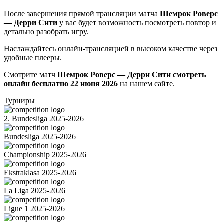
После завершения прямой трансляции матча
Шемрок Роверс
— Дерри Сити
у вас будет возможность посмотреть повтор и
детально разобрать игру.
Наслаждайтесь онлайн-трансляцией в высоком качестве через
удобные плееры.
Смотрите матч
Шемрок Роверс — Дерри Сити смотреть
онлайн бесплатно 22 июня 2026
на нашем сайте.
Турниры
2. Bundesliga 2025-2026
Bundesliga 2025-2026
Championship 2025-2026
Ekstraklasa 2025-2026
La Liga 2025-2026
Ligue 1 2025-2026