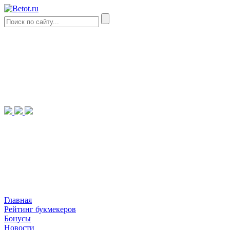
Главная
Рейтинг букмекеров
Бонусы
Новости