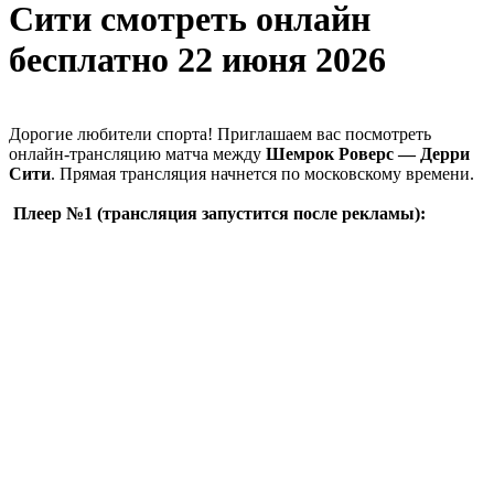
Сити смотреть онлайн
бесплатно 22 июня 2026
Дорогие любители спорта! Приглашаем вас посмотреть
онлайн-трансляцию матча между
Шемрок Роверс — Дерри
Сити
. Прямая трансляция начнется по московскому времени.
Плеер №1 (трансляция запустится после рекламы):