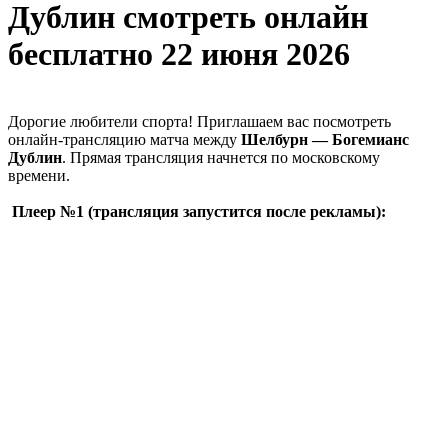
Дублин смотреть онлайн
бесплатно 22 июня 2026
Дорогие любители спорта! Приглашаем вас посмотреть
онлайн-трансляцию матча между
Шелбурн — Богемианс
Дублин
. Прямая трансляция начнется по московскому
времени.
Плеер №1 (трансляция запустится после рекламы):