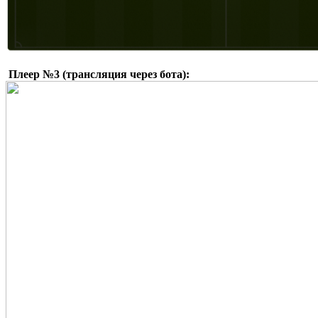
Плеер №3 (трансляция через бота):