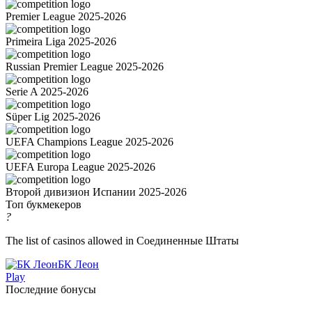
Premier League 2025-2026
Primeira Liga 2025-2026
Russian Premier League 2025-2026
Serie A 2025-2026
Süper Lig 2025-2026
UEFA Champions League 2025-2026
UEFA Europa League 2025-2026
Второй дивизион Испании 2025-2026
Топ букмекеров
?
The list of casinos allowed in Соединенные Штаты
БК Леон
Play
Последние бонусы