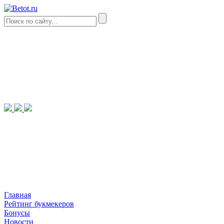
Главная
Рейтинг букмекеров
Бонусы
Новости