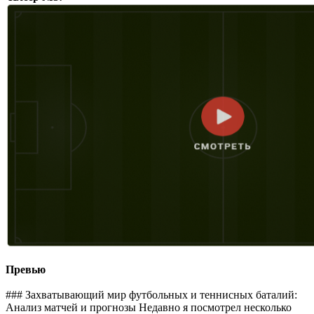
Превью
### Захватывающий мир футбольных и теннисных баталий:
Анализ матчей и прогнозы Недавно я посмотрел несколько