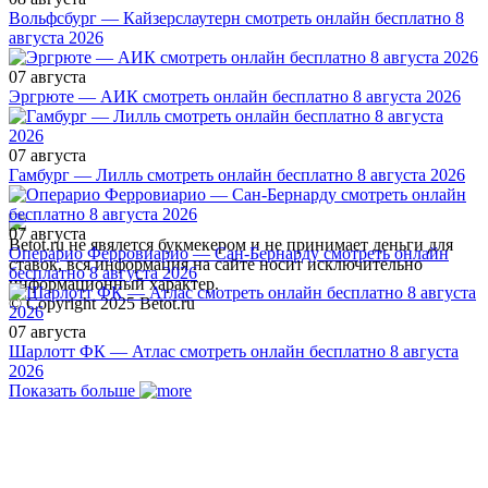
Вольфсбург — Кайзерслаутерн смотреть онлайн бесплатно 8
августа 2026
07 августа
Эргрюте — АИК смотреть онлайн бесплатно 8 августа 2026
07 августа
Гамбург — Лилль смотреть онлайн бесплатно 8 августа 2026
07 августа
Betot.ru не явялется букмекером и не принимает деньги для
Операрио Ферровиарио — Сан-Бернарду смотреть онлайн
ставок, вся информация на сайте носит исключительно
бесплатно 8 августа 2026
информационный характер.
© Copyright 2025 Betot.ru
07 августа
Шарлотт ФК — Атлас смотреть онлайн бесплатно 8 августа
2026
Показать больше