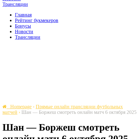
Трансляции
Главная
Рейтинг букмекеров
Бонусы
Новости
Трансляции
Homepage
›
Прямые онлайн трансляции футбольных
матчей
›
Шан — Боржеш cмотреть онлайн матч 6 октября 2025
Шан — Боржеш cмотреть
онлайн матч 6 октября 2025