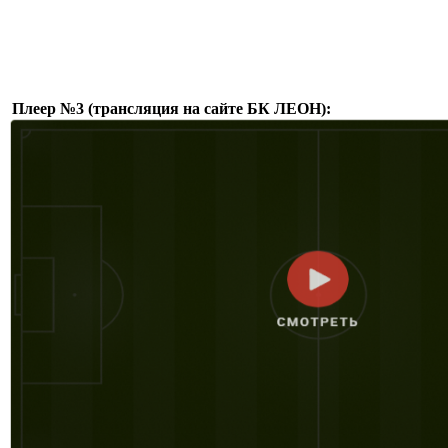
Плеер №3 (трансляция на сайте БК ЛЕОН):