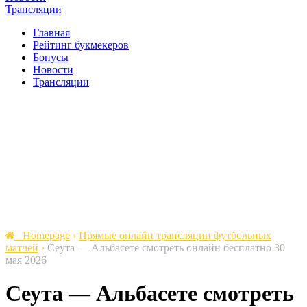
Трансляции
Главная
Рейтинг букмекеров
Бонусы
Новости
Трансляции
Homepage
›
Прямые онлайн трансляции футбольных
матчей
›
Сеута — Альбасете смотреть онлайн бесплатно 30
мая 2026
Сеута — Альбасете смотреть