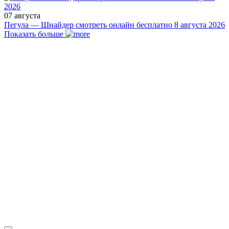
07 августа
Пегула — Шнайдер смотреть онлайн бесплатно 8 августа 2026
Показать больше