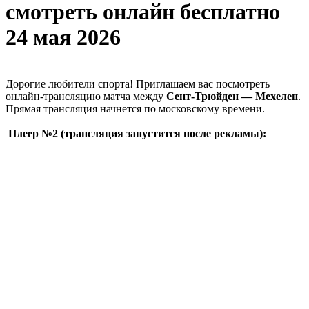
смотреть онлайн бесплатно
24 мая 2026
Дорогие любители спорта! Приглашаем вас посмотреть
онлайн-трансляцию матча между
Сент-Трюйден — Мехелен
.
Прямая трансляция начнется по московскому времени.
Плеер №2 (трансляция запустится после рекламы):