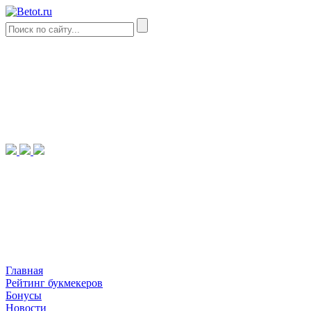
Главная
Рейтинг букмекеров
Бонусы
Новости