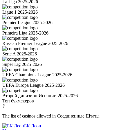
La Liga 2025-2026
Ligue 1 2025-2026
Premier League 2025-2026
Primeira Liga 2025-2026
Russian Premier League 2025-2026
Serie A 2025-2026
Süper Lig 2025-2026
UEFA Champions League 2025-2026
UEFA Europa League 2025-2026
Второй дивизион Испании 2025-2026
Топ букмекеров
?
The list of casinos allowed in Соединенные Штаты
БК Леон