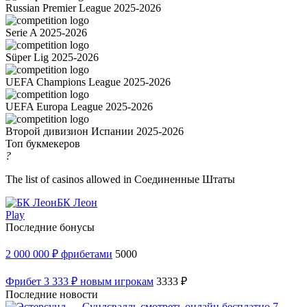
Russian Premier League 2025-2026
Serie A 2025-2026
Süper Lig 2025-2026
UEFA Champions League 2025-2026
UEFA Europa League 2025-2026
Второй дивизион Испании 2025-2026
Топ букмекеров
?
The list of casinos allowed in Соединенные Штаты
БК Леон
Play
Последние бонусы
2 000 000 ₽ фрибетами
5000
Фрибет 3 333 ₽ новым игрокам
3333 ₽
Последние новости