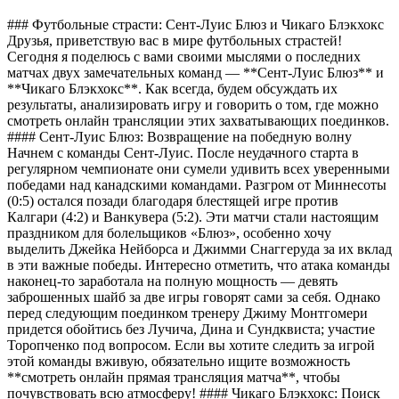
### Футбольные страсти: Сент-Луис Блюз и Чикаго Блэкхокс
Друзья, приветствую вас в мире футбольных страстей!
Сегодня я поделюсь с вами своими мыслями о последних
матчах двух замечательных команд — **Сент-Луис Блюз** и
**Чикаго Блэкхокс**. Как всегда, будем обсуждать их
результаты, анализировать игру и говорить о том, где можно
смотреть онлайн трансляции этих захватывающих поединков.
#### Сент-Луис Блюз: Возвращение на победную волну
Начнем с команды Сент-Луис. После неудачного старта в
регулярном чемпионате они сумели удивить всех уверенными
победами над канадскими командами. Разгром от Миннесоты
(0:5) остался позади благодаря блестящей игре против
Калгари (4:2) и Ванкувера (5:2). Эти матчи стали настоящим
праздником для болельщиков «Блюз», особенно хочу
выделить Джейка Нейборса и Джимми Снаггеруда за их вклад
в эти важные победы. Интересно отметить, что атака команды
наконец-то заработала на полную мощность — девять
заброшенных шайб за две игры говорят сами за себя. Однако
перед следующим поединком тренеру Джиму Монтгомери
придется обойтись без Лучича, Дина и Сундквиста; участие
Торопченко под вопросом. Если вы хотите следить за игрой
этой команды вживую, обязательно ищите возможность
**смотреть онлайн прямая трансляция матча**, чтобы
почувствовать всю атмосферу! #### Чикаго Блэкхокс: Поиск