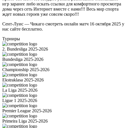
игр заранее либо искать ссылки для комфортного просмотра
дома через сеть Интернет вместе c нами!!! Весь мир спорта
ждет новых героев уже совсем скоро!!!
Сент-Луис — Чикаго cмотреть онлайн матч 16 октября 2025 у
нас сайте бесплатно.
Турниры
2. Bundesliga 2025-2026
Bundesliga 2025-2026
Championship 2025-2026
Ekstraklasa 2025-2026
La Liga 2025-2026
Ligue 1 2025-2026
Premier League 2025-2026
Primeira Liga 2025-2026