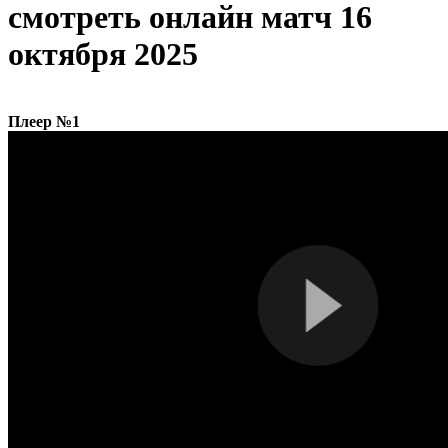
cмотреть онлайн матч 16
октября 2025
Плеер №1