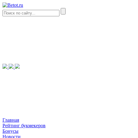
Главная
Рейтинг букмекеров
Бонусы
Новости