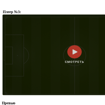
Плеер №3:
Превью