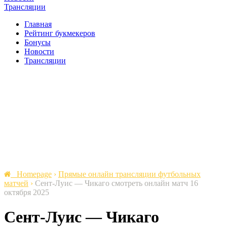
Трансляции
Главная
Рейтинг букмекеров
Бонусы
Новости
Трансляции
Homepage
›
Прямые онлайн трансляции футбольных
матчей
›
Сент-Луис — Чикаго cмотреть онлайн матч 16
октября 2025
Сент-Луис — Чикаго