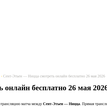
›
Сент-Этьен — Ницца смотреть онлайн бесплатно 26 мая 2026
 онлайн бесплатно 26 мая 202
н-трансляцию матча между
Сент-Этьен — Ницца
. Прямая трансл