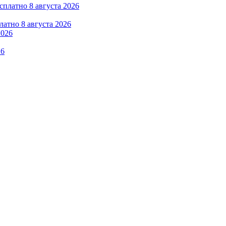
атно 8 августа 2026
26