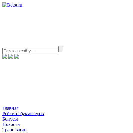
Главная
Рейтинг букмекеров
Бонусы
Новости
Трансляции