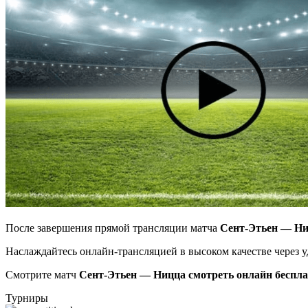
После завершения прямой трансляции матча
Сент-Этьен — Н
Наслаждайтесь онлайн-трансляцией в высоком качестве через 
Смотрите матч
Сент-Этьен — Ницца смотреть онлайн беспла
Турниры