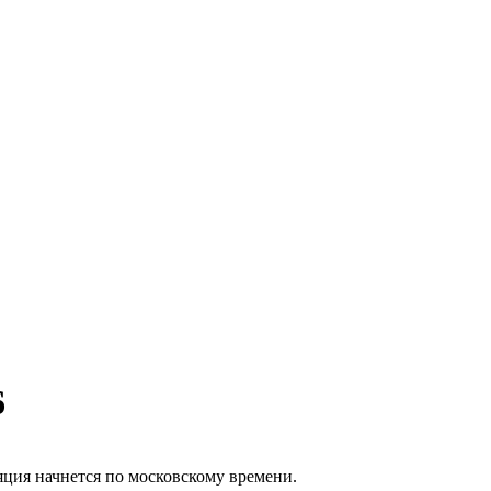
6
яция начнется по московскому времени.