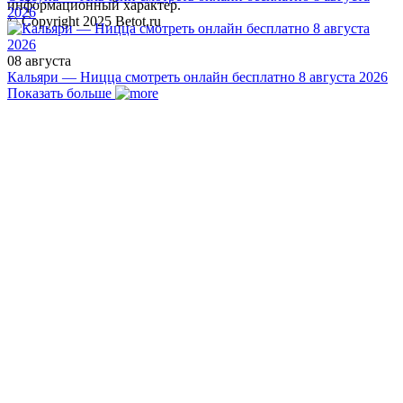
информационный характер.
2026
© Copyright 2025 Betot.ru
08 августа
Кальяри — Ницца смотреть онлайн бесплатно 8 августа 2026
Показать больше