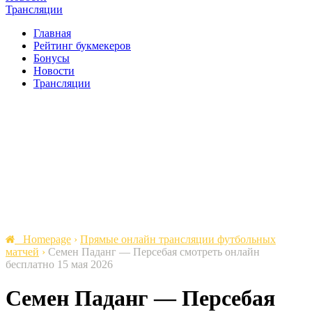
Трансляции
Главная
Рейтинг букмекеров
Бонусы
Новости
Трансляции
Homepage
›
Прямые онлайн трансляции футбольных
матчей
›
Семен Паданг — Персебая смотреть онлайн
бесплатно 15 мая 2026
Семен Паданг — Персебая