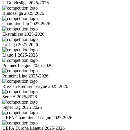
2. Bundesliga 2025-2026
Bundesliga 2025-2026
Championship 2025-2026
Ekstraklasa 2025-2026
La Liga 2025-2026
Ligue 1 2025-2026
Premier League 2025-2026
Primeira Liga 2025-2026
Russian Premier League 2025-2026
Serie A 2025-2026
Süper Lig 2025-2026
UEFA Champions League 2025-2026
UEFA Europa League 2025-2026