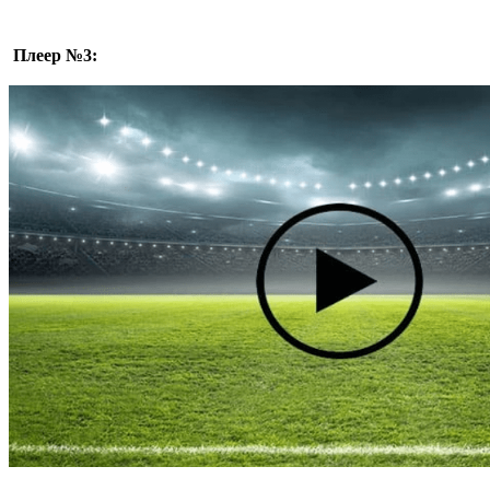
Плеер №3: