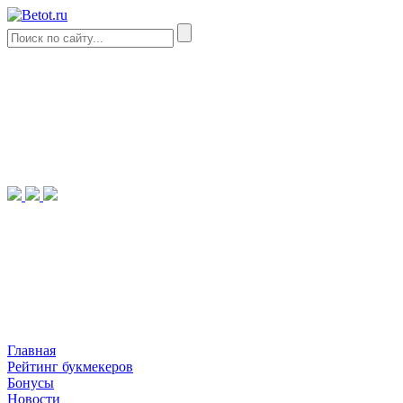
Главная
Рейтинг букмекеров
Бонусы
Новости