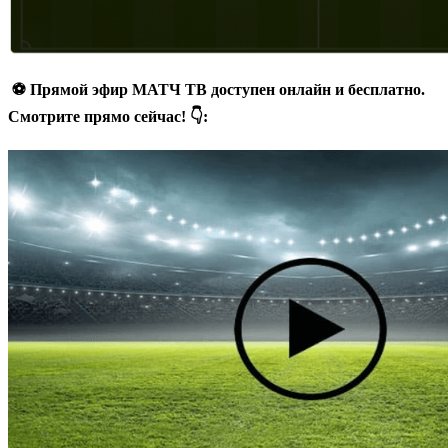
⚽️ Прямой эфир МАТЧ ТВ доступен онлайн и бесплатно.
Смотрите прямо сейчас! 👇: