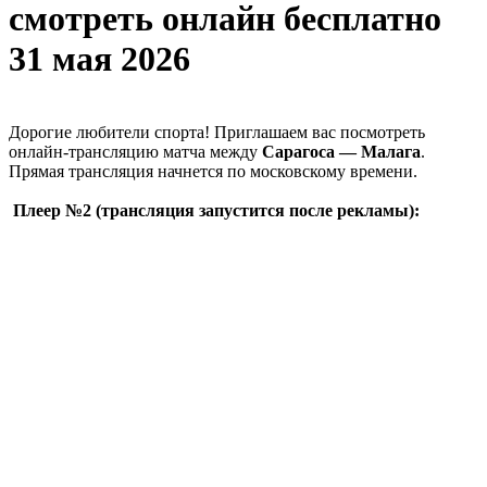
смотреть онлайн бесплатно
31 мая 2026
Дорогие любители спорта! Приглашаем вас посмотреть
онлайн-трансляцию матча между
Сарагоса — Малага
.
Прямая трансляция начнется по московскому времени.
Плеер №2 (трансляция запустится после рекламы):