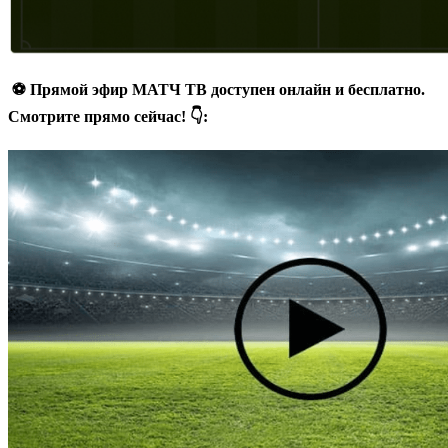
⚽️ Прямой эфир МАТЧ ТВ доступен онлайн и бесплатно.
Смотрите прямо сейчас! 👇: