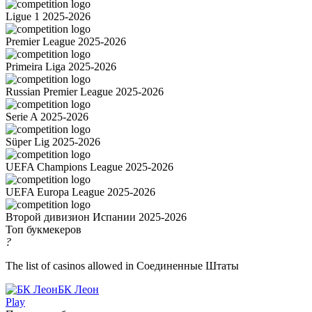
Ligue 1 2025-2026
Premier League 2025-2026
Primeira Liga 2025-2026
Russian Premier League 2025-2026
Serie A 2025-2026
Süper Lig 2025-2026
UEFA Champions League 2025-2026
UEFA Europa League 2025-2026
Второй дивизион Испании 2025-2026
Топ букмекеров
?
The list of casinos allowed in Соединенные Штаты
БК Леон
Play