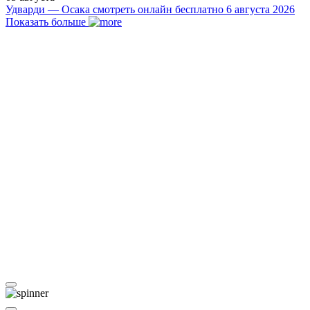
Удварди — Осака смотреть онлайн бесплатно 6 августа 2026
Показать больше