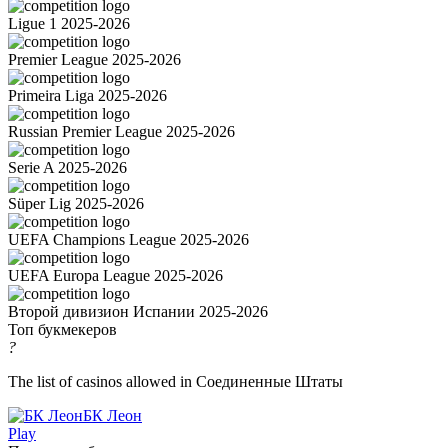
Ligue 1 2025-2026
Premier League 2025-2026
Primeira Liga 2025-2026
Russian Premier League 2025-2026
Serie A 2025-2026
Süper Lig 2025-2026
UEFA Champions League 2025-2026
UEFA Europa League 2025-2026
Второй дивизион Испании 2025-2026
Топ букмекеров
?
The list of casinos allowed in Соединенные Штаты
БК Леон
Play