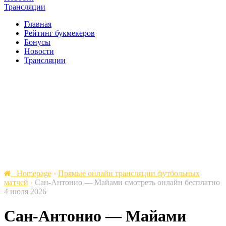
Трансляции
Главная
Рейтинг букмекеров
Бонусы
Новости
Трансляции
Homepage
›
Прямые онлайн трансляции футбольных
матчей
›
Сан-Антонио — Майами смотреть онлайн бесплатно
4 июля 2026
Сан-Антонио — Майами