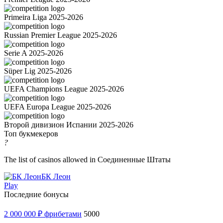
Primeira Liga 2025-2026
Russian Premier League 2025-2026
Serie A 2025-2026
Süper Lig 2025-2026
UEFA Champions League 2025-2026
UEFA Europa League 2025-2026
Второй дивизион Испании 2025-2026
Топ букмекеров
?
The list of casinos allowed in Соединенные Штаты
БК Леон
Play
Последние бонусы
2 000 000 ₽ фрибетами
5000