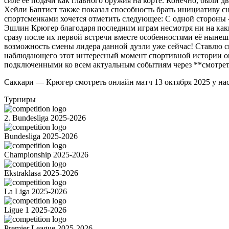
силе ее подачи как главного оружия на корте. Конечно, были 
Хейли Баптист также показал способность брать инициативу сн
спортсменками хочется отметить следующее: С одной стороны
Эшлин Крюгер благодаря последним играм несмотря ни на как
сразу после их первой встречи вместе особенностями её ныне
возможность смены лидера данной дуэли уже сейчас! Ставлю с
наблюдающего этот интересный момент спортивной истории о
подключенными ко всем актуальным событиям через **смотреть
Саккари — Крюгер cмотреть онлайн матч 13 октября 2025 у нас
Турниры
2. Bundesliga 2025-2026
Bundesliga 2025-2026
Championship 2025-2026
Ekstraklasa 2025-2026
La Liga 2025-2026
Ligue 1 2025-2026
Premier League 2025-2026