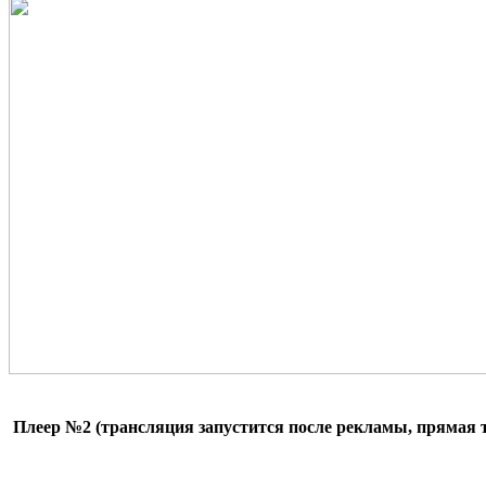
Плеер №2 (трансляция запустится после рекламы, прямая тр