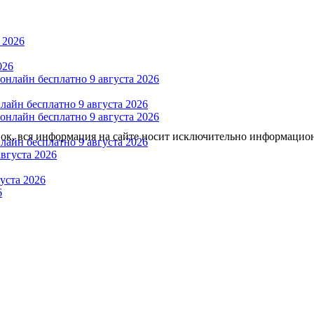
026
айн бесплатно 9 августа 2026
тавок, вся информация на сайте носит исключительно информацио
айн бесплатно 9 августа 2026
уста 2026