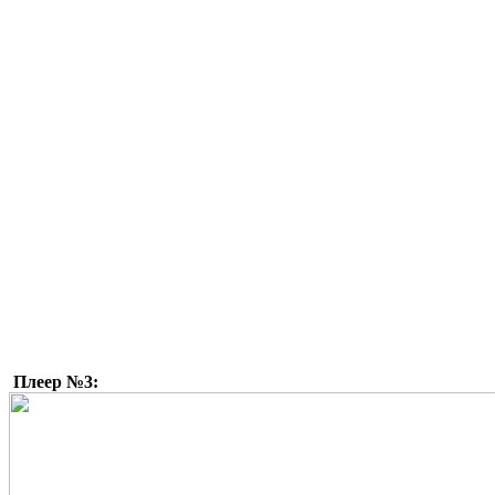
Плеер №3: