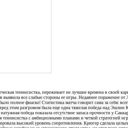
ческая теннисистка, переживает не лучшие времена в своей кар
в выявила все слабые стороны ее игры. Недавнее поражение от Л
ыло полное фиаско! Статистика матча говорит сама за себя: все
еред этим разгромом была еще одна тяжелая победа над Эшлин 
 эта натужная победа показала отсутствие запаса прочности у С
еннисистка с амбициозными планами и четкой стратегией игры
рировала высокий уровень сопротивления. Крюгер сделала целых 