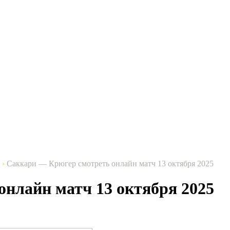
›
Саккари — Крюгер cмотреть онлайн матч 13 октября 2025
нлайн матч 13 октября 2025