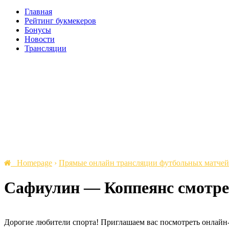
Главная
Рейтинг букмекеров
Бонусы
Новости
Трансляции
Homepage
›
Прямые онлайн трансляции футбольных матчей
Сафиулин — Коппеянс смотрет
Дорогие любители спорта! Приглашаем вас посмотреть онлай