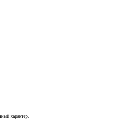
нный характер.