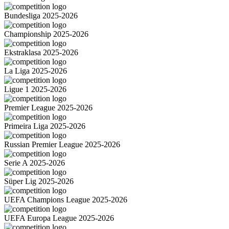
Bundesliga 2025-2026
Championship 2025-2026
Ekstraklasa 2025-2026
La Liga 2025-2026
Ligue 1 2025-2026
Premier League 2025-2026
Primeira Liga 2025-2026
Russian Premier League 2025-2026
Serie A 2025-2026
Süper Lig 2025-2026
UEFA Champions League 2025-2026
UEFA Europa League 2025-2026