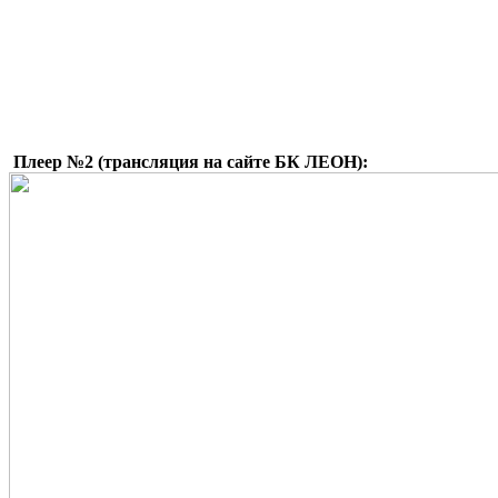
Плеер №2 (трансляция на сайте БК ЛЕОН):