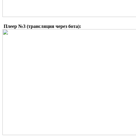
Плеер №3 (трансляция через бота):