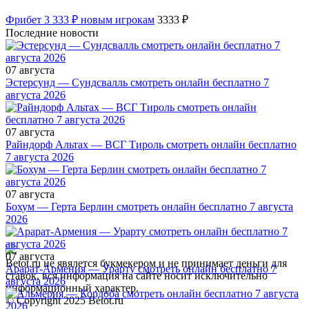
Фрибет 3 333 ₽ новым игрокам
3333 ₽
Последние новости
07 августа
Эстерсунд — Сундсвалль смотреть онлайн бесплатно 7
августа 2026
07 августа
Райндорф Альтах — ВСГ Тироль смотреть онлайн бесплатно
7 августа 2026
07 августа
Бохум — Герта Берлин смотреть онлайн бесплатно 7 августа
2026
07 августа
Betot.ru не явялется букмекером и не принимает деньги для
Арарат-Армения — Урарту смотреть онлайн бесплатно 7
ставок, вся информация на сайте носит исключительно
августа 2026
информационный характер.
© Copyright 2025 Betot.ru