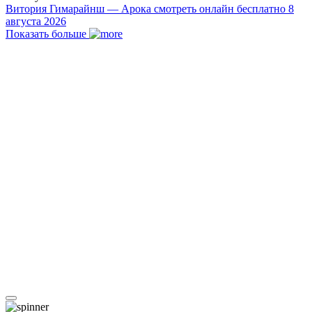
Витория Гимарайнш — Арока смотреть онлайн бесплатно 8
августа 2026
Показать больше