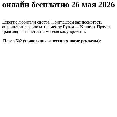
онлайн бесплатно 26 мая 2026
Дорогие любители спорта! Приглашаем вас посмотреть
онлайн-трансляцию матча между
Рузич — Крюгер
. Прямая
трансляция начнется по московскому времени.
Плеер №2 (трансляция запустится после рекламы):