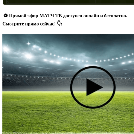
⚽️ Прямой эфир МАТЧ ТВ доступен онлайн и бесплатно.
Смотрите прямо сейчас! 👇: