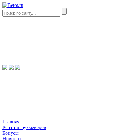
Главная
Рейтинг букмекеров
Бонусы
Новости