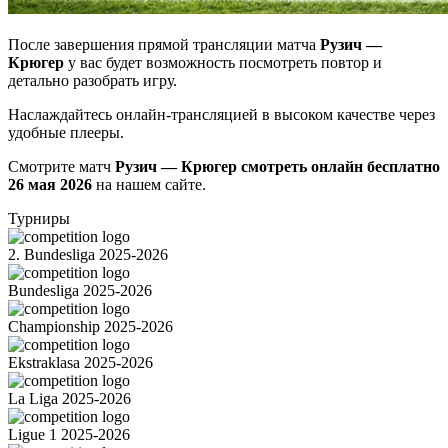
После завершения прямой трансляции матча
Рузич —
Крюгер
у вас будет возможность посмотреть повтор и
детально разобрать игру.
Наслаждайтесь онлайн-трансляцией в высоком качестве через
удобные плееры.
Смотрите матч
Рузич — Крюгер смотреть онлайн бесплатно
26 мая 2026
на нашем сайте.
Турниры
2. Bundesliga 2025-2026
Bundesliga 2025-2026
Championship 2025-2026
Ekstraklasa 2025-2026
La Liga 2025-2026
Ligue 1 2025-2026