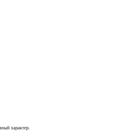
нный характер.