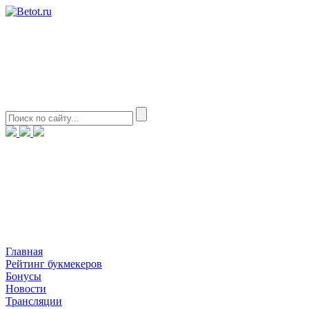
Главная
Рейтинг букмекеров
Бонусы
Новости
Трансляции