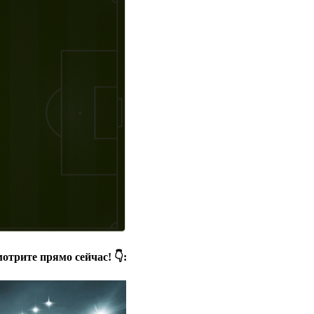
трите прямо сейчас! 👇: