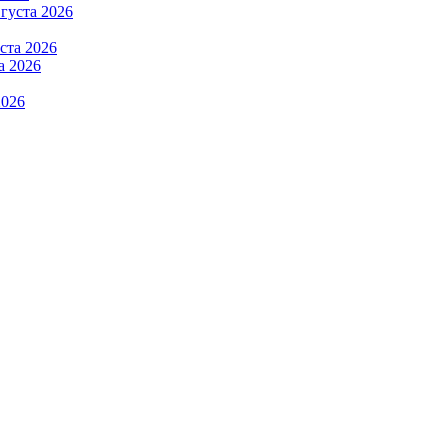
ста 2026
2026