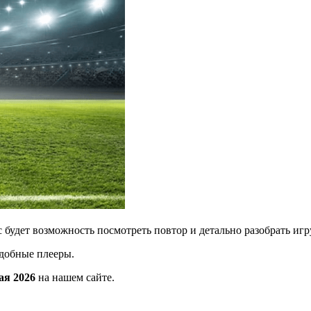
с будет возможность посмотреть повтор и детально разобрать игр
удобные плееры.
ая 2026
на нашем сайте.