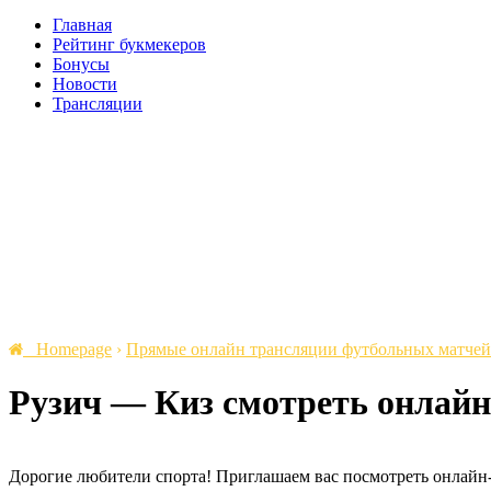
Главная
Рейтинг букмекеров
Бонусы
Новости
Трансляции
Homepage
›
Прямые онлайн трансляции футбольных матчей
Рузич — Киз смотреть онлайн 
Дорогие любители спорта! Приглашаем вас посмотреть онлай