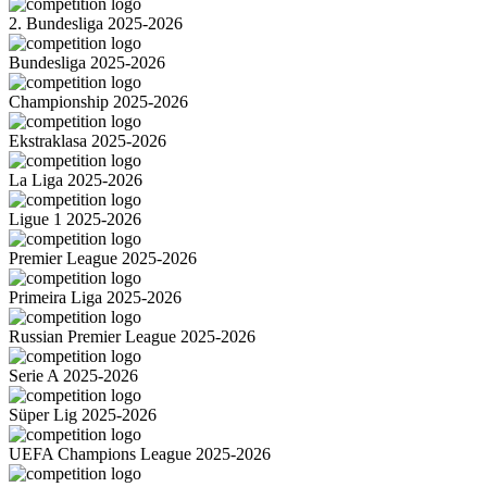
2. Bundesliga 2025-2026
Bundesliga 2025-2026
Championship 2025-2026
Ekstraklasa 2025-2026
La Liga 2025-2026
Ligue 1 2025-2026
Premier League 2025-2026
Primeira Liga 2025-2026
Russian Premier League 2025-2026
Serie A 2025-2026
Süper Lig 2025-2026
UEFA Champions League 2025-2026