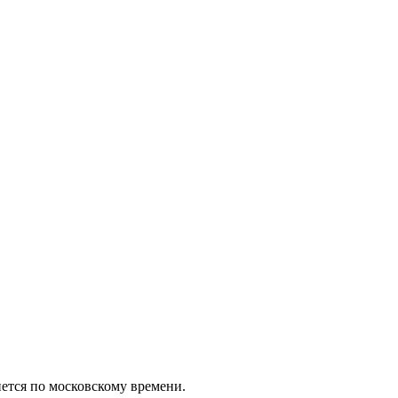
нется по московскому времени.