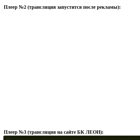
Плеер №2 (трансляция запустится после рекламы):
Плеер №3 (трансляция на сайте БК ЛЕОН):