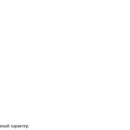
нный характер.