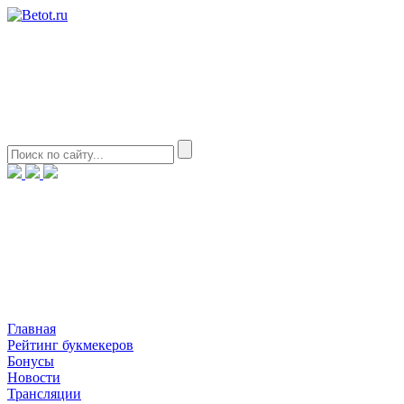
Главная
Рейтинг букмекеров
Бонусы
Новости
Трансляции