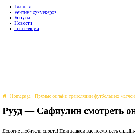
Главная
Рейтинг букмекеров
Бонусы
Новости
Трансляции
Homepage
›
Прямые онлайн трансляции футбольных матчей
Рууд — Сафиулин смотреть он
Дорогие любители спорта! Приглашаем вас посмотреть онлай