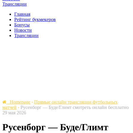
Трансляции
Главная
Рейтинг букмекеров
Бонусы
Новости
Трансляции
Homepage
›
Прямые онлайн трансляции футбольных
матчей
›
Русенборг — Буде/Глимт смотреть онлайн бесплатно
29 мая 2026
Русенборг — Буде/Глимт