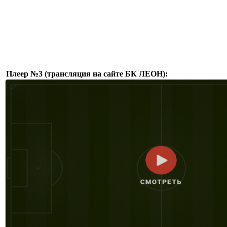
Плеер №3 (трансляция на сайте БК ЛЕОН):