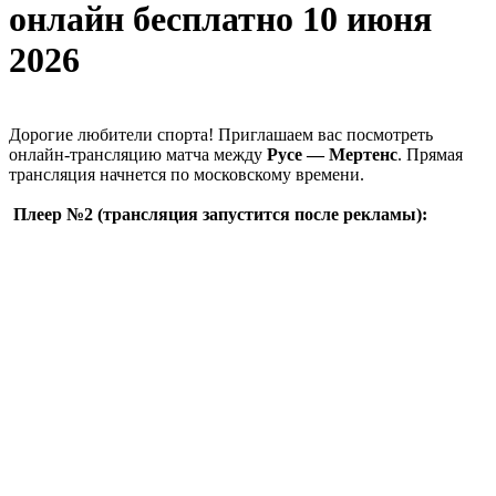
онлайн бесплатно 10 июня
2026
Дорогие любители спорта! Приглашаем вас посмотреть
онлайн-трансляцию матча между
Русе — Мертенс
. Прямая
трансляция начнется по московскому времени.
Плеер №2 (трансляция запустится после рекламы):