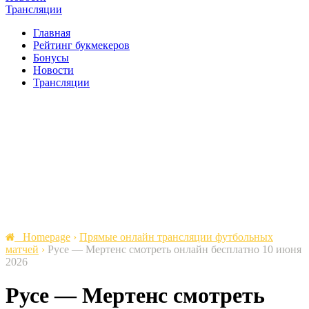
Трансляции
Главная
Рейтинг букмекеров
Бонусы
Новости
Трансляции
Homepage
›
Прямые онлайн трансляции футбольных
матчей
›
Русе — Мертенс смотреть онлайн бесплатно 10 июня
2026
Русе — Мертенс смотреть