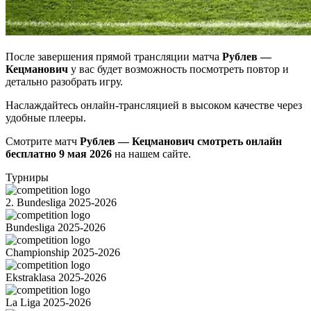
После завершения прямой трансляции матча
Рублев —
Кецманович
у вас будет возможность посмотреть повтор и
детально разобрать игру.
Наслаждайтесь онлайн-трансляцией в высоком качестве через
удобные плееры.
Смотрите матч
Рублев — Кецманович смотреть онлайн
бесплатно 9 мая 2026
на нашем сайте.
Турниры
2. Bundesliga 2025-2026
Bundesliga 2025-2026
Championship 2025-2026
Ekstraklasa 2025-2026
La Liga 2025-2026