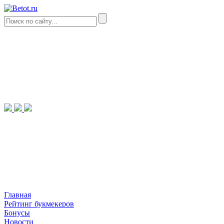
Главная
Рейтинг букмекеров
Бонусы
Новости