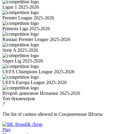
Ligue 1 2025-2026
Premier League 2025-2026
Primeira Liga 2025-2026
Russian Premier League 2025-2026
Serie A 2025-2026
Süper Lig 2025-2026
UEFA Champions League 2025-2026
UEFA Europa League 2025-2026
Второй дивизион Испании 2025-2026
Топ букмекеров
?
The list of casinos allowed in Соединенные Штаты
БК Леон
Play