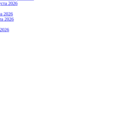
а 2026
 2026