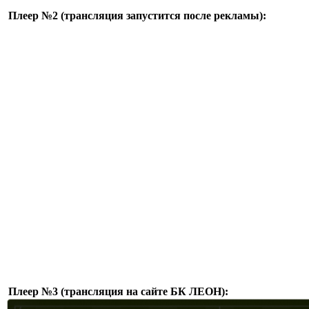
Плеер №2 (трансляция запустится после рекламы):
Плеер №3 (трансляция на сайте БК ЛЕОН):