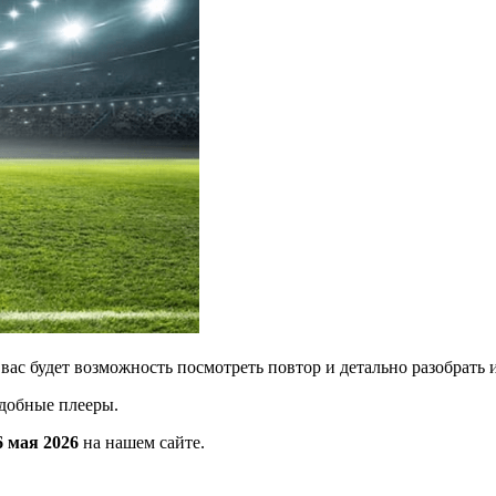
вас будет возможность посмотреть повтор и детально разобрать и
удобные плееры.
 мая 2026
на нашем сайте.