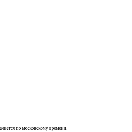
начнется по московскому времени.