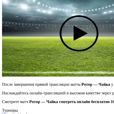
После завершения прямой трансляции матча
Ротор — Чайка
у 
Наслаждайтесь онлайн-трансляцией в высоком качестве через 
Смотрите матч
Ротор — Чайка смотреть онлайн бесплатно 16
Турниры