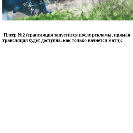
Плеер №2 (трансляция запустится после рекламы, прямая
трансляция будет доступна, как только начнётся матч):