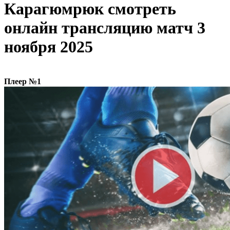
Карагюмрюк смотреть
онлайн трансляцию матч 3
ноября 2025
Плеер №1