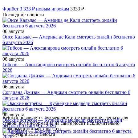
Фрибет 3 333 ₽ новым игрокам
3333 ₽
Последние новости
06 августа
Онсе Кальдас — Америка де Кали смотреть онлайн бесплатно
6 августа 2026
06 августа
Гибсон — Александрова смотреть онлайн бесплатно 6 августа
2026
06 августа
Согдиана Джизак — Андижан смотреть онлайн бесплатно 6
августа 2026
06 августа
Betot.ru не явялется букмекером и не принимает деньги для
Омские ястребы — Кузнецкие медведи смотреть онлайн
ставок, вся информация на сайте носит исключительно
бесплатно 6 августа 2026
информационный характер.
© Copyright 2025 Betot.ru