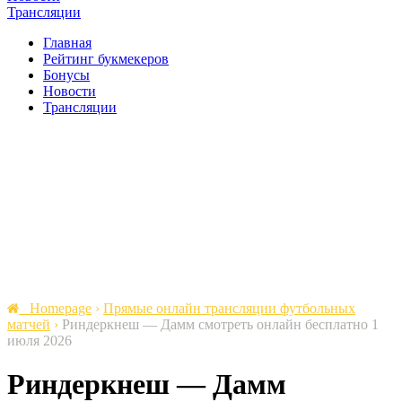
Трансляции
Главная
Рейтинг букмекеров
Бонусы
Новости
Трансляции
Homepage
›
Прямые онлайн трансляции футбольных
матчей
›
Риндеркнеш — Дамм смотреть онлайн бесплатно 1
июля 2026
Риндеркнеш — Дамм