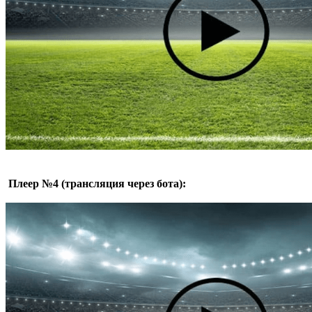
Плеер №4 (трансляция через бота):