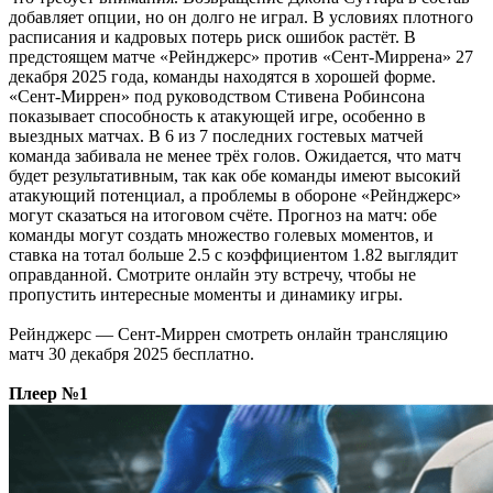
добавляет опции, но он долго не играл. В условиях плотного
расписания и кадровых потерь риск ошибок растёт. В
предстоящем матче «Рейнджерс» против «Сент-Миррена» 27
декабря 2025 года, команды находятся в хорошей форме.
«Сент-Миррен» под руководством Стивена Робинсона
показывает способность к атакующей игре, особенно в
выездных матчах. В 6 из 7 последних гостевых матчей
команда забивала не менее трёх голов. Ожидается, что матч
будет результативным, так как обе команды имеют высокий
атакующий потенциал, а проблемы в обороне «Рейнджерс»
могут сказаться на итоговом счёте. Прогноз на матч: обе
команды могут создать множество голевых моментов, и
ставка на тотал больше 2.5 с коэффициентом 1.82 выглядит
оправданной. Смотрите онлайн эту встречу, чтобы не
пропустить интересные моменты и динамику игры.
Рейнджерс — Сент-Миррен смотреть онлайн трансляцию
матч 30 декабря 2025 бесплатно.
Плеер №1