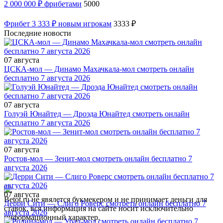
2 000 000 ₽ фрибетами
5000
Фрибет 3 333 ₽ новым игрокам
3333 ₽
Последние новости
07 августа
ЦСКА-мол — Динамо Махачкала-мол смотреть онлайн
бесплатно 7 августа 2026
07 августа
Голуэй Юнайтед — Дроэда Юнайтед смотреть онлайн
бесплатно 7 августа 2026
07 августа
Ростов-мол — Зенит-мол смотреть онлайн бесплатно 7
августа 2026
07 августа
Betot.ru не явялется букмекером и не принимает деньги для
Дерри Сити — Слиго Роверс смотреть онлайн бесплатно 7
ставок, вся информация на сайте носит исключительно
августа 2026
информационный характер.