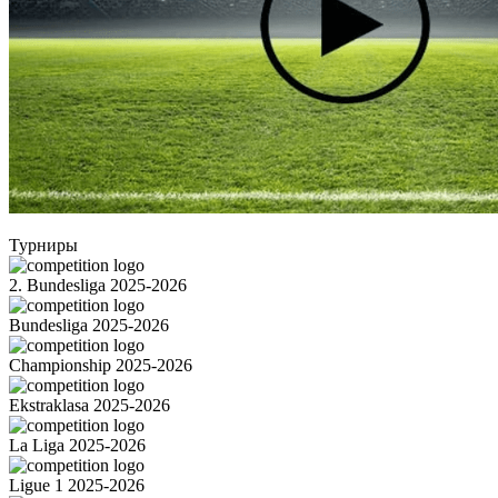
Турниры
2. Bundesliga 2025-2026
Bundesliga 2025-2026
Championship 2025-2026
Ekstraklasa 2025-2026
La Liga 2025-2026
Ligue 1 2025-2026