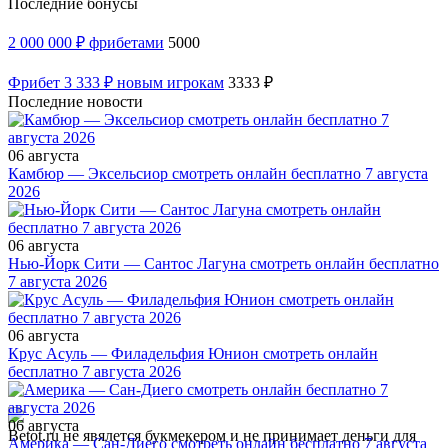
Последние бонусы
2 000 000 ₽ фрибетами
5000
Фрибет 3 333 ₽ новым игрокам
3333 ₽
Последние новости
06 августа
Камбюр — Эксельсиор смотреть онлайн бесплатно 7 августа
2026
06 августа
Нью-Йорк Сити — Сантос Лагуна смотреть онлайн бесплатно
7 августа 2026
06 августа
Крус Асуль — Филадельфия Юнион смотреть онлайн
бесплатно 7 августа 2026
06 августа
Betot.ru не явялется букмекером и не принимает деньги для
Америка — Сан-Диего смотреть онлайн бесплатно 7 августа