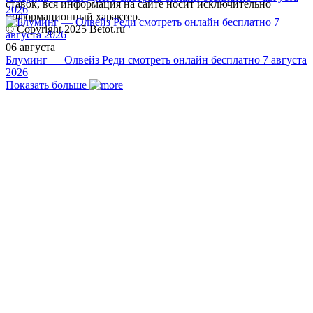
ставок, вся информация на сайте носит исключительно
2026
информационный характер.
© Copyright 2025 Betot.ru
06 августа
Блуминг — Олвейз Реди смотреть онлайн бесплатно 7 августа
2026
Показать больше