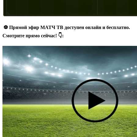
⚽️ Прямой эфир МАТЧ ТВ доступен онлайн и бесплатно.
Смотрите прямо сейчас! 👇: