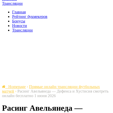
Трансляции
Главная
Рейтинг букмекеров
Бонусы
Новости
Трансляции
Homepage
›
Прямые онлайн трансляции футбольных
матчей
›
Расинг Авельянеда — Дефенса и Хустисия смотреть
онлайн бесплатно 1 июня 2026
Расинг Авельянеда —