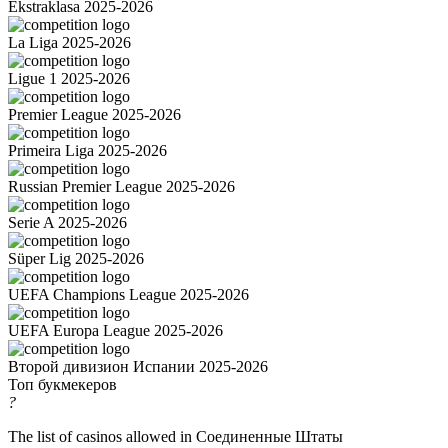
Ekstraklasa 2025-2026
La Liga 2025-2026
Ligue 1 2025-2026
Premier League 2025-2026
Primeira Liga 2025-2026
Russian Premier League 2025-2026
Serie A 2025-2026
Süper Lig 2025-2026
UEFA Champions League 2025-2026
UEFA Europa League 2025-2026
Второй дивизион Испании 2025-2026
Топ букмекеров
?
The list of casinos allowed in Соединенные Штаты