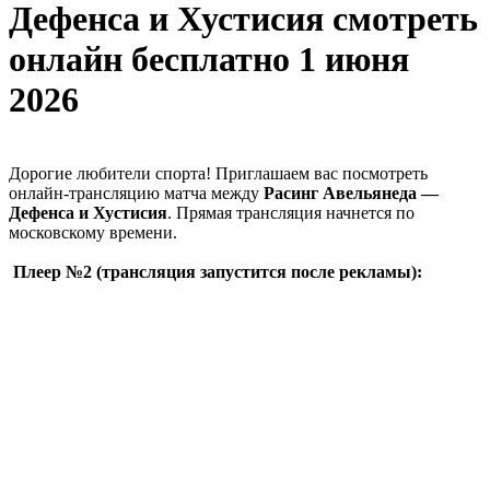
Дефенса и Хустисия смотреть
онлайн бесплатно 1 июня
2026
Дорогие любители спорта! Приглашаем вас посмотреть
онлайн-трансляцию матча между
Расинг Авельянеда —
Дефенса и Хустисия
. Прямая трансляция начнется по
московскому времени.
Плеер №2 (трансляция запустится после рекламы):