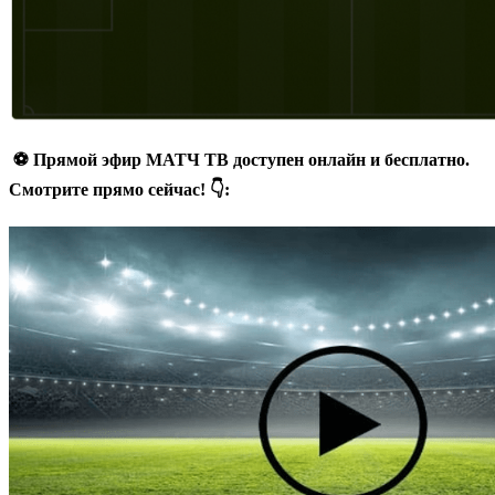
⚽️ Прямой эфир МАТЧ ТВ доступен онлайн и бесплатно.
Смотрите прямо сейчас! 👇: