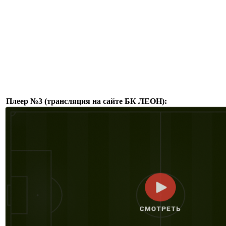
Плеер №3 (трансляция на сайте БК ЛЕОН):