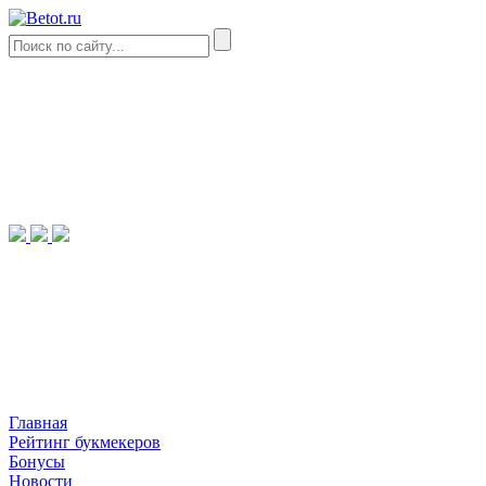
Главная
Рейтинг букмекеров
Бонусы
Новости