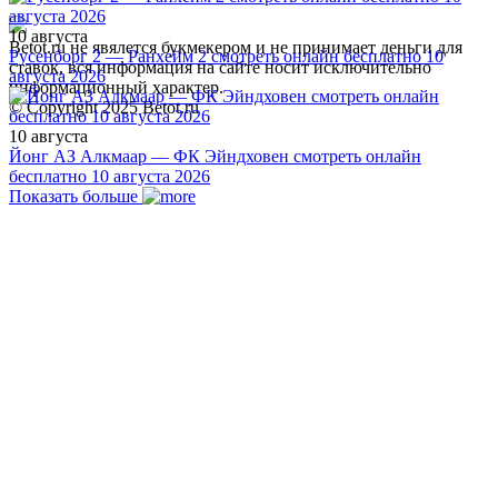
10 августа
Betot.ru не явялется букмекером и не принимает деньги для
Русенборг 2 — Ранхейм 2 смотреть онлайн бесплатно 10
ставок, вся информация на сайте носит исключительно
августа 2026
информационный характер.
© Copyright 2025 Betot.ru
10 августа
Йонг АЗ Алкмаар — ФК Эйндховен смотреть онлайн
бесплатно 10 августа 2026
Показать больше