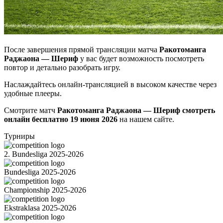
После завершения прямой трансляции матча
Ракотоманга
Раджаона — Шериф
у вас будет возможность посмотреть
повтор и детально разобрать игру.
Наслаждайтесь онлайн-трансляцией в высоком качестве через
удобные плееры.
Смотрите матч
Ракотоманга Раджаона — Шериф смотреть
онлайн бесплатно 19 июня 2026
на нашем сайте.
Турниры
2. Bundesliga 2025-2026
Bundesliga 2025-2026
Championship 2025-2026
Ekstraklasa 2025-2026