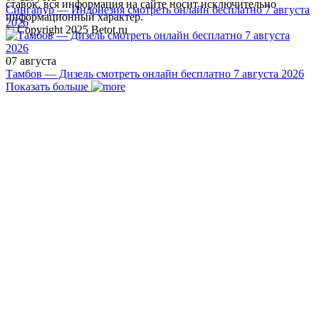
ставок, вся информация на сайте носит исключительно
Сингапур — Индонезия смотреть онлайн бесплатно 7 августа
информационный характер.
2026
© Copyright 2025 Betot.ru
07 августа
Тамбов — Дизель смотреть онлайн бесплатно 7 августа 2026
Показать больше