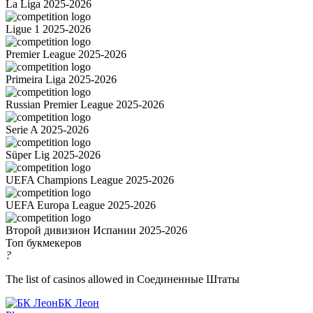
La Liga 2025-2026
Ligue 1 2025-2026
Premier League 2025-2026
Primeira Liga 2025-2026
Russian Premier League 2025-2026
Serie A 2025-2026
Süper Lig 2025-2026
UEFA Champions League 2025-2026
UEFA Europa League 2025-2026
Второй дивизион Испании 2025-2026
Топ букмекеров
?
The list of casinos allowed in Соединенные Штаты
БК Леон