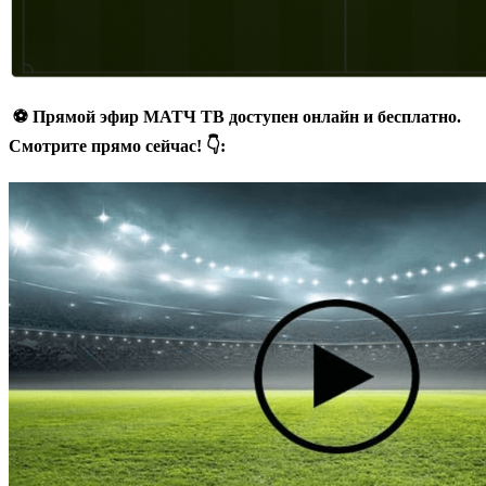
⚽️ Прямой эфир МАТЧ ТВ доступен онлайн и бесплатно.
Смотрите прямо сейчас! 👇: