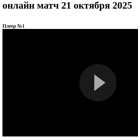
онлайн матч 21 октября 2025
Плеер №1