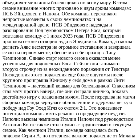
объединяет миллионы болельщиков по всему миру. В этом
сезоне внимание многих приковано к двум ярким командам:
ПСВ Эйндховен и Наполи. Обе команды переживают
непростые моменты в своих чемпионатах и на
международной арене. ПСВ Эйндховен: надежды и
разочарования Под руководством Петера Боса, который
возглавил команду с 1 июля 2023 года, ПСВ Эйндховен в
прошлом сезоне сотворил чудо в Эредивизи. Команда смогла
догнать Аякс несмотря на огромное отставание и завершила
сезон на первом месте, обеспечив себе проход в Лигу
Чемпионов. Однако старт нового сезона оказался менее
успешным для подопечных Боса. Сейчас они занимают
вторую строчку из-за неожиданного поражения от Телстара.
Последствия этого поражения еще более ощутимы после
крупного проигрыша Юниону у себя дома в рамках Лиги
Чемпионов – настоящий кошмар для болельщиков! Спасением
стал матч против Байера, где они сыграли вничью, показав
достойную игру с владением мячом. После перерыва на матчи
сборных команда вернулась обновленной и одержала легкую
победу над Гоу Эхед Иглз со счетом 2:1. Это показывает
потенциал команды взять реванш за предыдущие неудачи.
Наполи: вызовы чемпиона Италии Наполи под руководством
Антонио Конте также столкнулись с трудностями в текущем
сезоне. Как чемпион Италии, команда ожидалась быть
лидером Серии A, но потерпела важное поражение от Милана