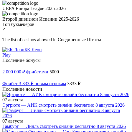
UEFA Europa League 2025-2026
Второй дивизион Испании 2025-2026
Топ букмекеров
?
The list of casinos allowed in Соединенные Штаты
БК Леон
Play
Последние бонусы
2 000 000 ₽ фрибетами
5000
Фрибет 3 333 ₽ новым игрокам
3333 ₽
Последние новости
07 августа
Эргрюте — АИК смотреть онлайн бесплатно 8 августа 2026
07 августа
Гамбург — Лилль смотреть онлайн бесплатно 8 августа 2026