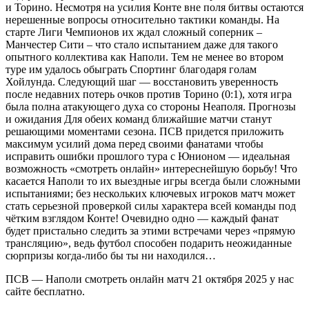
и Торино. Несмотря на усилия Конте вне поля битвы остаются
нерешенные вопросы относительно тактики команды. На
старте Лиги Чемпионов их ждал сложный соперник –
Манчестер Сити – что стало испытанием даже для такого
опытного коллектива как Наполи. Тем не менее во втором
туре им удалось обыграть Спортинг благодаря голам
Хойлунда. Следующий шаг — восстановить уверенность
после недавних потерь очков против Торино (0:1), хотя игра
была полна атакующего духа со стороны Неаполя. Прогнозы
и ожидания Для обеих команд ближайшие матчи станут
решающими моментами сезона. ПСВ придется приложить
максимум усилий дома перед своими фанатами чтобы
исправить ошибки прошлого тура с Юнионом — идеальная
возможность «смотреть онлайн» интереснейшую борьбу! Что
касается Наполи то их выездные игры всегда были сложными
испытаниями; без нескольких ключевых игроков матч может
стать серьезной проверкой силы характера всей команды под
чётким взглядом Конте! Очевидно одно — каждый фанат
будет пристально следить за этими встречами через «прямую
трансляцию», ведь футбол способен подарить неожиданные
сюрпризы когда-либо бы ты ни находился…
ПСВ — Наполи cмотреть онлайн матч 21 октября 2025 у нас
сайте бесплатно.