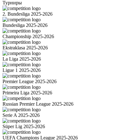
Турниры
2. Bundesliga 2025-2026
Bundesliga 2025-2026
Championship 2025-2026
Ekstraklasa 2025-2026
La Liga 2025-2026
Ligue 1 2025-2026
Premier League 2025-2026
Primeira Liga 2025-2026
Russian Premier League 2025-2026
Serie A 2025-2026
Süper Lig 2025-2026
UEFA Champions League 2025-2026