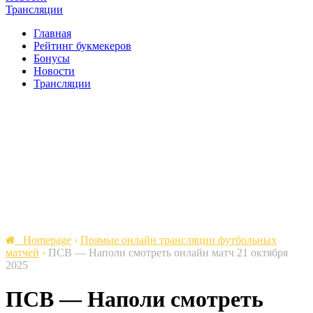
Трансляции
Главная
Рейтинг букмекеров
Бонусы
Новости
Трансляции
Homepage
›
Прямые онлайн трансляции футбольных
матчей
›
ПСВ — Наполи cмотреть онлайн матч 21 октября
2025
ПСВ — Наполи cмотреть