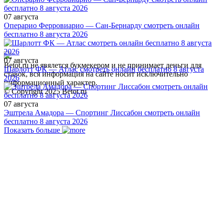
07 августа
Операрио Ферровиарио — Сан-Бернарду смотреть онлайн
бесплатно 8 августа 2026
07 августа
Betot.ru не явялется букмекером и не принимает деньги для
Шарлотт ФК — Атлас смотреть онлайн бесплатно 8 августа
ставок, вся информация на сайте носит исключительно
2026
информационный характер.
© Copyright 2025 Betot.ru
07 августа
Эштрела Амадора — Спортинг Лиссабон смотреть онлайн
бесплатно 8 августа 2026
Показать больше