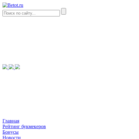
Главная
Рейтинг букмекеров
Бонусы
Новости