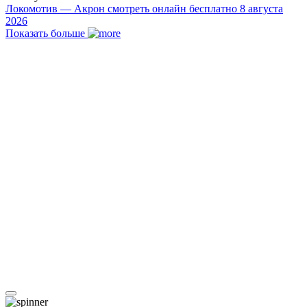
Локомотив — Акрон смотреть онлайн бесплатно 8 августа
2026
Показать больше