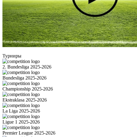
Турниры
2. Bundesliga 2025-2026
Bundesliga 2025-2026
Championship 2025-2026
Ekstraklasa 2025-2026
La Liga 2025-2026
Ligue 1 2025-2026
Premier League 2025-2026