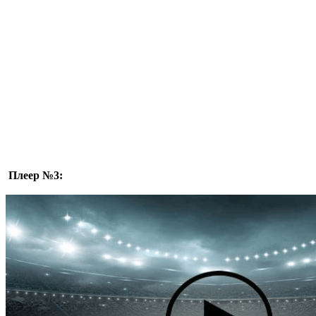
Плеер №3: