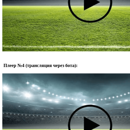
Плеер №4 (трансляция через бота):