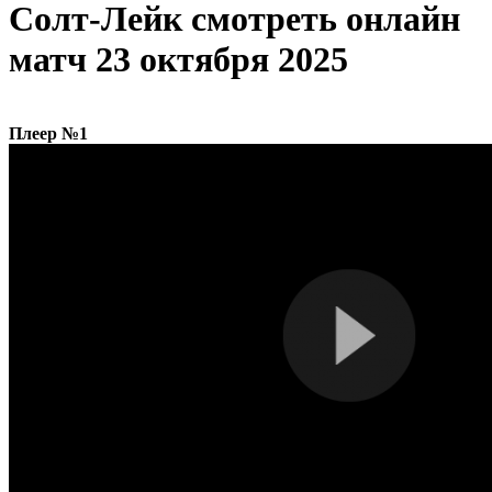
Солт-Лейк cмотреть онлайн
матч 23 октября 2025
Плеер №1