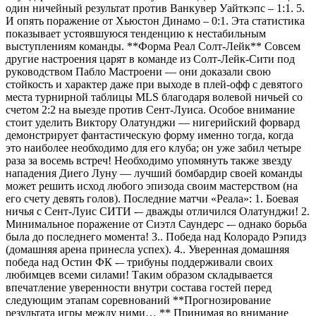
один ничейный результат против Ванкувер Уайткэпс – 1:1. 5.
И опять поражение от Хьюстон Динамо – 0:1. Эта статистика
показывает устоявшуюся тенденцию к нестабильным
выступлениям команды. **Форма Реал Солт-Лейк** Совсем
другие настроения царят в команде из Солт-Лейк-Сити под
руководством Пабло Мастроени — они доказали свою
стойкость и характер даже при выходе в плей-офф с девятого
места турнирной таблицы MLS благодаря волевой ничьей со
счетом 2:2 на выезде против Сент-Луиса. Особое внимание
стоит уделить Виктору Олатунджи — нигерийский форвард
демонстрирует фантастическую форму именно тогда, когда
это наиболее необходимо для его клуба; он уже забил четыре
раза за восемь встреч! Необходимо упомянуть также звезду
нападения Диего Луну — лучший бомбардир своей команды
может решить исход любого эпизода своим мастерством (на
его счету девять голов). Последние матчи «Реала»: 1. Боевая
ничья с Сент-Луис СИТИ -– дважды отличился Олатунджи! 2.
Минимальное поражение от Сиэтл Саундерс -– однако борьба
была до последнего момента! 3.. Победа над Колорадо Рэпидз
(домашняя арена принесла успех). 4.. Уверенная домашняя
победа над Остин ФК -– трибуны поддерживали своих
любимцев всеми силами! Таким образом складывается
впечатление уверенности внутри состава гостей перед
следующим этапам соревнований **Прогнозирование
результата игры между ними… ** Принимая во внимание