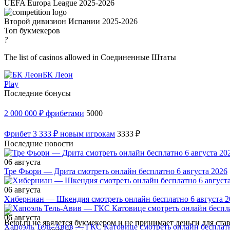
UEFA Europa League 2025-2026
Второй дивизион Испании 2025-2026
Топ букмекеров
?
The list of casinos allowed in Соединенные Штаты
БК Леон
Play
Последние бонусы
2 000 000 ₽ фрибетами
5000
Фрибет 3 333 ₽ новым игрокам
3333 ₽
Последние новости
06 августа
Тре Фьори — Дрита смотреть онлайн бесплатно 6 августа 2026
06 августа
Хиберниан — Шкендия смотреть онлайн бесплатно 6 августа 2
06 августа
Betot.ru не явялется букмекером и не принимает деньги для с
Хапоэль Тель-Авив — ГКС Катовице смотреть онлайн бесплатн