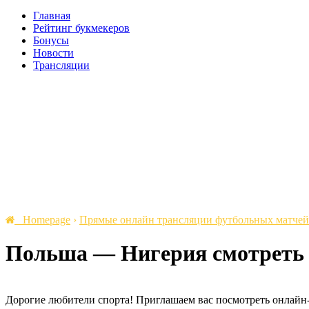
Главная
Рейтинг букмекеров
Бонусы
Новости
Трансляции
Homepage
›
Прямые онлайн трансляции футбольных матчей
Польша — Нигерия смотреть о
Дорогие любители спорта! Приглашаем вас посмотреть онлай