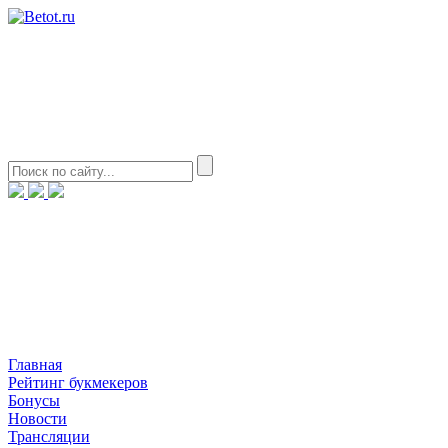
Главная
Рейтинг букмекеров
Бонусы
Новости
Трансляции