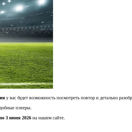
ия
у вас будет возможность посмотреть повтор и детально разобр
удобные плееры.
но 3 июня 2026
на нашем сайте.