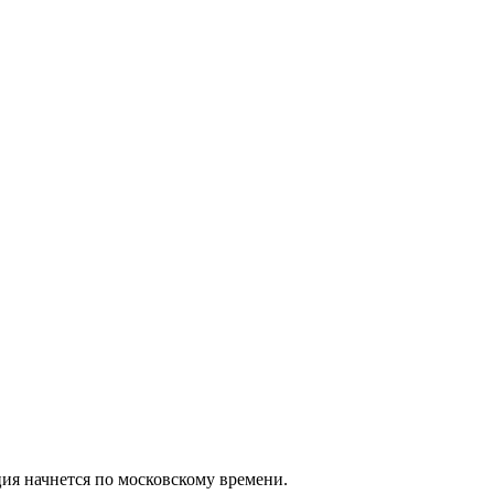
ция начнется по московскому времени.