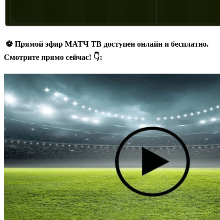
⚽️ Прямой эфир МАТЧ ТВ доступен онлайн и бесплатно.
Смотрите прямо сейчас! 👇: