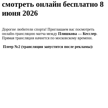
смотреть онлайн бесплатно 8
июня 2026
Дорогие любители спорта! Приглашаем вас посмотреть
онлайн-трансляцию матча между
Плишкова — Кесслер
.
Прямая трансляция начнется по московскому времени.
Плеер №2 (трансляция запустится после рекламы):