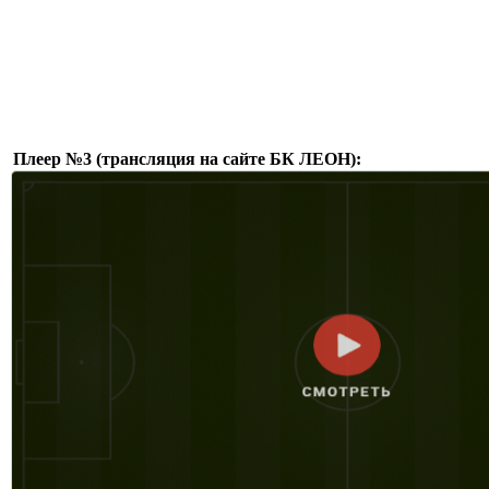
Плеер №3 (трансляция на сайте БК ЛЕОН):