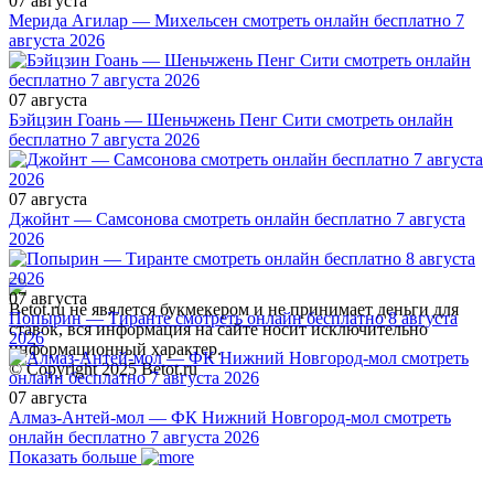
07 августа
Мерида Агилар — Михельсен смотреть онлайн бесплатно 7
августа 2026
07 августа
Бэйцзин Гоань — Шеньчжень Пенг Сити смотреть онлайн
бесплатно 7 августа 2026
07 августа
Джойнт — Самсонова смотреть онлайн бесплатно 7 августа
2026
07 августа
Betot.ru не явялется букмекером и не принимает деньги для
Попырин — Тиранте смотреть онлайн бесплатно 8 августа
ставок, вся информация на сайте носит исключительно
2026
информационный характер.
© Copyright 2025 Betot.ru
07 августа
Алмаз-Антей-мол — ФК Нижний Новгород-мол смотреть
онлайн бесплатно 7 августа 2026
Показать больше