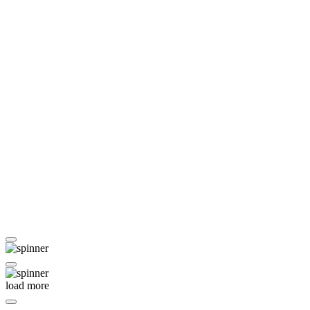
load more