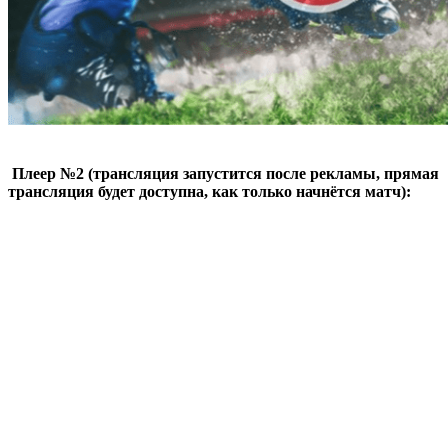
Плеер №2 (трансляция запустится после рекламы, прямая
трансляция будет доступна, как только начнётся матч):