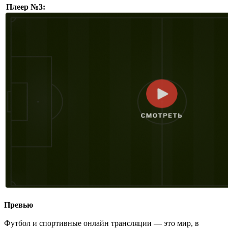
Плеер №3:
Превью
Футбол и спортивные онлайн трансляции — это мир, в