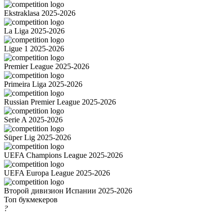
Ekstraklasa 2025-2026
La Liga 2025-2026
Ligue 1 2025-2026
Premier League 2025-2026
Primeira Liga 2025-2026
Russian Premier League 2025-2026
Serie A 2025-2026
Süper Lig 2025-2026
UEFA Champions League 2025-2026
UEFA Europa League 2025-2026
Второй дивизион Испании 2025-2026
Топ букмекеров
?