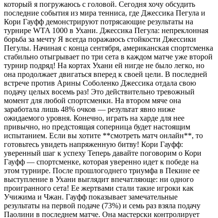
который я погружаюсь с головой. Сегодня хочу обсудить
последние события из мира тенниса, где Джессика Пегула и
Кори Гауфф демонстрируют потрясающие результаты на
турнире WTA 1000 в Ухани. Джессика Пегула: непреклонная
борьба за мечту Я всегда поражаюсь стойкости Джессики
Пегулы. Начиная с конца сентября, американская спортсменка
стабильно отыгрывает по три сета в каждом матче уже второй
турнир подряд! На кортах Ухани ей нигде не было легко, но
она продолжает двигаться вперед к своей цели. В последней
встрече против Арины Соболенко Джессика отдала свою
подачу целых восемь раз! Это действительно тревожный
момент для любой спортсменки. На втором мяче она
заработала лишь 48% очков — результат явно ниже
ожидаемого уровня. Конечно, играть на харде для нее
привычно, но предстоящая соперница будет настоящим
испытанием. Если вы хотите **смотреть матч онлайн**, то
готовьтесь увидеть напряженную битву! Кори Гауфф:
уверенный шаг к успеху Теперь давайте поговорим о Кори
Гауфф — спортсменке, которая уверенно идет к победе на
этом турнире. После прошлогоднего триумфа в Пекине ее
выступление в Ухани выглядит впечатляюще: ни одного
проигранного сета! Ее жертвами стали такие игроки как
Учижима и Чжан. Гауфф показывает замечательные
результаты на первой подаче (73%) и семь раз взяла подачу
Паолини в последнем матче. Она мастерски контролирует