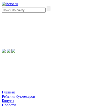
Главная
Рейтинг букмекеров
Бонусы
Новости