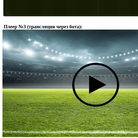
Плеер №3 (трансляция через бота):