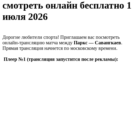
смотреть онлайн бесплатно 1
июля 2026
Дорогие любители спорта! Приглашаем вас посмотреть
онлайн-трансляцию матча между
Паркс — Савангкаев
.
Прямая трансляция начнется по московскому времени.
Плеер №1 (трансляция запустится после рекламы):