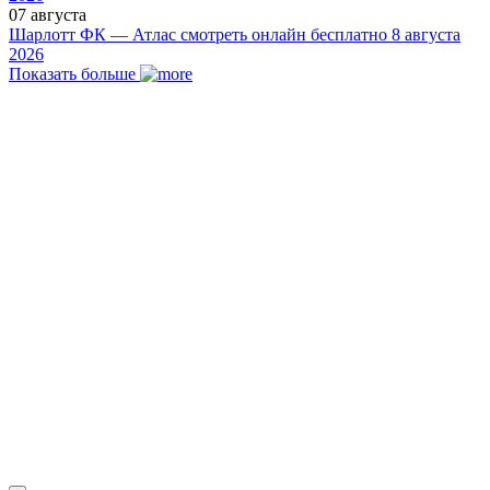
07 августа
Шарлотт ФК — Атлас смотреть онлайн бесплатно 8 августа
2026
Показать больше