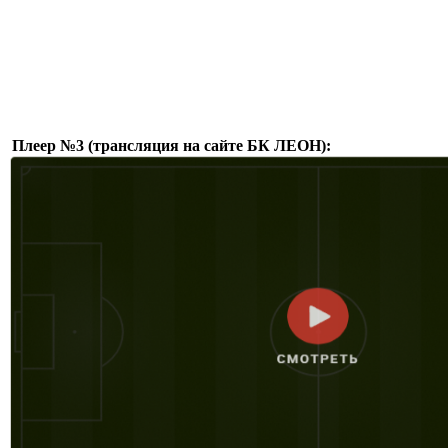
Плеер №3 (трансляция на сайте БК ЛЕОН):