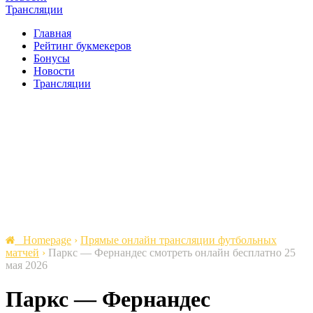
Трансляции
Главная
Рейтинг букмекеров
Бонусы
Новости
Трансляции
Homepage
›
Прямые онлайн трансляции футбольных
матчей
›
Паркс — Фернандес смотреть онлайн бесплатно 25
мая 2026
Паркс — Фернандес