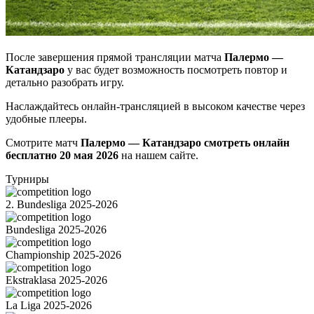
После завершения прямой трансляции матча
Палермо —
Катандзаро
у вас будет возможность посмотреть повтор и
детально разобрать игру.
Наслаждайтесь онлайн-трансляцией в высоком качестве через
удобные плееры.
Смотрите матч
Палермо — Катандзаро смотреть онлайн
бесплатно 20 мая 2026
на нашем сайте.
Турниры
2. Bundesliga 2025-2026
Bundesliga 2025-2026
Championship 2025-2026
Ekstraklasa 2025-2026
La Liga 2025-2026