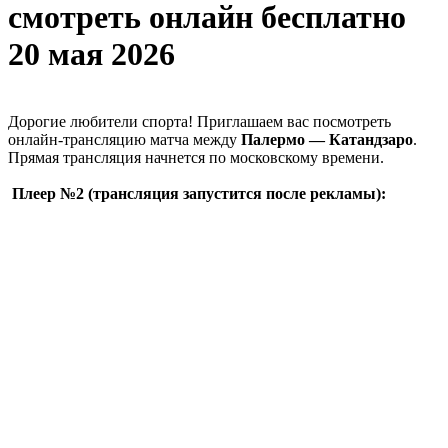
смотреть онлайн бесплатно
20 мая 2026
Дорогие любители спорта! Приглашаем вас посмотреть
онлайн-трансляцию матча между
Палермо — Катандзаро
.
Прямая трансляция начнется по московскому времени.
Плеер №2 (трансляция запустится после рекламы):