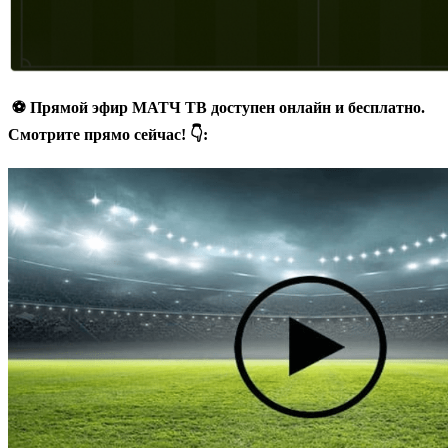
⚽️ Прямой эфир МАТЧ ТВ доступен онлайн и бесплатно.
Смотрите прямо сейчас! 👇: