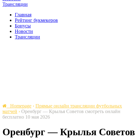
Трансляции
Главная
Рейтинг букмекеров
Бонусы
Новости
Трансляции
Homepage
›
Прямые онлайн трансляции футбольных
матчей
›
Оренбург — Крылья Советов смотреть онлайн
бесплатно 10 мая 2026
Оренбург — Крылья Советов