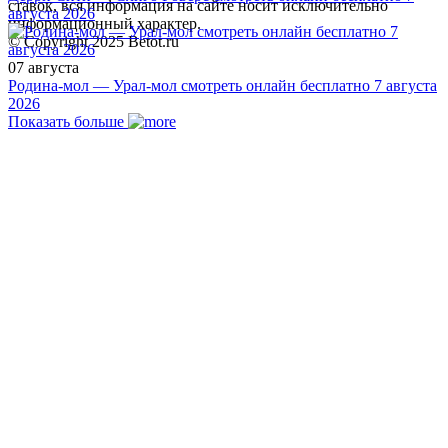
ставок, вся информация на сайте носит исключительно
августа 2026
информационный характер.
© Copyright 2025 Betot.ru
07 августа
Родина-мол — Урал-мол смотреть онлайн бесплатно 7 августа
2026
Показать больше