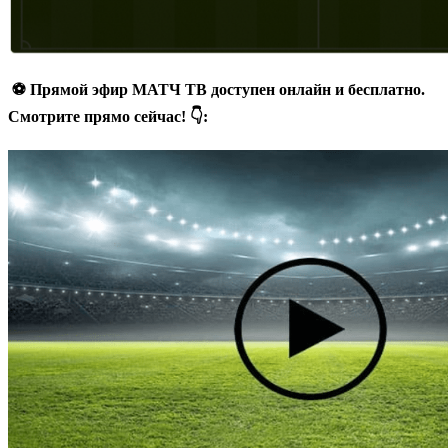
⚽️ Прямой эфир МАТЧ ТВ доступен онлайн и бесплатно.
Смотрите прямо сейчас! 👇: