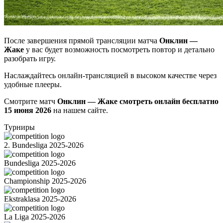
После завершения прямой трансляции матча
Онклин —
Жаке
у вас будет возможность посмотреть повтор и детально
разобрать игру.
Наслаждайтесь онлайн-трансляцией в высоком качестве через
удобные плееры.
Смотрите матч
Онклин — Жаке смотреть онлайн бесплатно
15 июня 2026
на нашем сайте.
Турниры
2. Bundesliga 2025-2026
Bundesliga 2025-2026
Championship 2025-2026
Ekstraklasa 2025-2026
La Liga 2025-2026