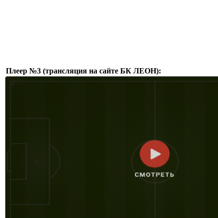
Плеер №3 (трансляция на сайте БК ЛЕОН):