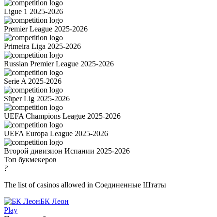
Ligue 1 2025-2026
Premier League 2025-2026
Primeira Liga 2025-2026
Russian Premier League 2025-2026
Serie A 2025-2026
Süper Lig 2025-2026
UEFA Champions League 2025-2026
UEFA Europa League 2025-2026
Второй дивизион Испании 2025-2026
Топ букмекеров
?
The list of casinos allowed in Соединенные Штаты
БК Леон
Play