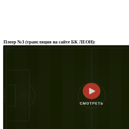
Плеер №3 (трансляция на сайте БК ЛЕОН):