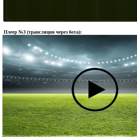
Плеер №3 (трансляция через бота):