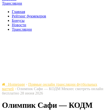
Трансляции
Главная
Рейтинг букмекеров
Бонусы
Новости
Трансляции
Homepage
›
Прямые онлайн трансляции футбольных
матчей
›
Олимпик Сафи — КОДМ Мекнес смотреть онлайн
бесплатно 28 июня 2026
Олимпик Сафи — КОДМ