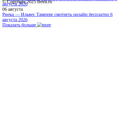
© Copyright 2025 Betot.ru
06 августа
Риека — Ильвес Тампере смотреть онлайн бесплатно 6
августа 2026
Показать больше