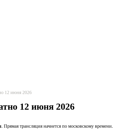
о 12 июня 2026
тно 12 июня 2026
ш
. Прямая трансляция начнется по московскому времени.