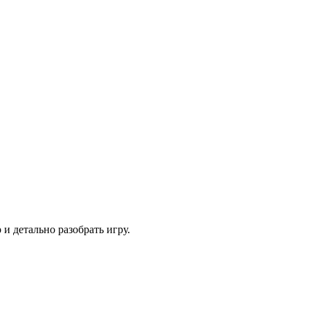
 и детально разобрать игру.