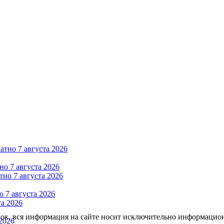
о 7 августа 2026
 7 августа 2026
тавок, вся информация на сайте носит исключительно информацио
2026