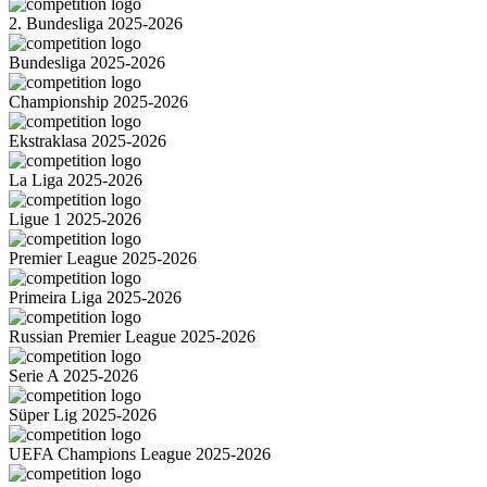
2. Bundesliga 2025-2026
Bundesliga 2025-2026
Championship 2025-2026
Ekstraklasa 2025-2026
La Liga 2025-2026
Ligue 1 2025-2026
Premier League 2025-2026
Primeira Liga 2025-2026
Russian Premier League 2025-2026
Serie A 2025-2026
Süper Lig 2025-2026
UEFA Champions League 2025-2026