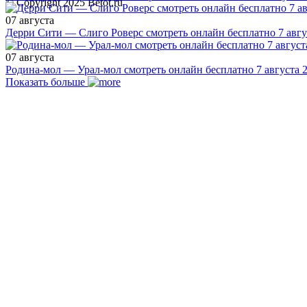
© Copyright 2025 Betot.ru
07 августа
Дерри Сити — Слиго Роверс смотреть онлайн бесплатно 7 авгу
07 августа
Родина-мол — Урал-мол смотреть онлайн бесплатно 7 августа 
Показать больше