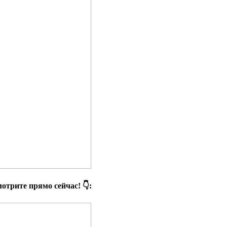
трите прямо сейчас! 👇: