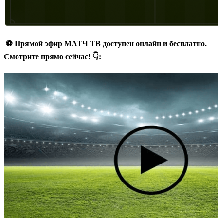
⚽️ Прямой эфир МАТЧ ТВ доступен онлайн и бесплатно.
Смотрите прямо сейчас! 👇: