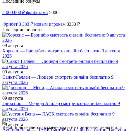
Последние бонусы
2 000 000 ₽ фрибетами
5000
Фрибет 3 333 ₽ новым игрокам
3333 ₽
Последние новости
09 августа
Хорсенс — Брондбю смотреть онлайн бесплатно 9 августа
2026
09 августа
Санкт-Галлен — Люцерн смотреть онлайн бесплатно 9
августа 2026
09 августа
Грикспор — Мерида Агилар смотреть онлайн бесплатно 9
августа 2026
09 августа
Betot.ru не явялется букмекером и не принимает деньги для
Аустрия Вена — ЛАСК смотреть онлайн бесплатно 9 августа