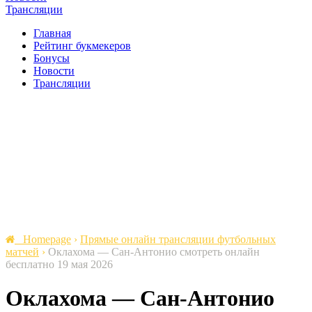
Трансляции
Главная
Рейтинг букмекеров
Бонусы
Новости
Трансляции
Homepage
›
Прямые онлайн трансляции футбольных
матчей
›
Оклахома — Сан-Антонио смотреть онлайн
бесплатно 19 мая 2026
Оклахома — Сан-Антонио