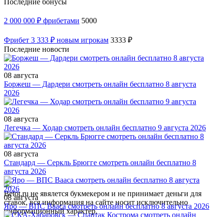
Последние бонусы
2 000 000 ₽ фрибетами
5000
Фрибет 3 333 ₽ новым игрокам
3333 ₽
Последние новости
08 августа
Боржеш — Дардери смотреть онлайн бесплатно 8 августа
2026
08 августа
Легечка — Ходар смотреть онлайн бесплатно 9 августа 2026
08 августа
Стандард — Серкль Брюгге смотреть онлайн бесплатно 8
августа 2026
Betot.ru не явялется букмекером и не принимает деньги для
08 августа
ставок, вся информация на сайте носит исключительно
Яро — ВПС Вааса смотреть онлайн бесплатно 8 августа 2026
информационный характер.