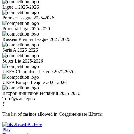
Ligue 1 2025-2026
Premier League 2025-2026
Primeira Liga 2025-2026
Russian Premier League 2025-2026
Serie A 2025-2026
Süper Lig 2025-2026
UEFA Champions League 2025-2026
UEFA Europa League 2025-2026
Второй дивизион Испании 2025-2026
Топ букмекеров
?
The list of casinos allowed in Соединенные Штаты
БК Леон
Play